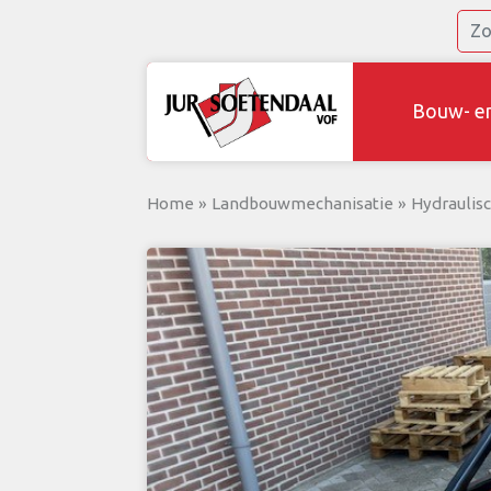
Bouw- e
Home
»
Landbouwmechanisatie
»
Hydraulis