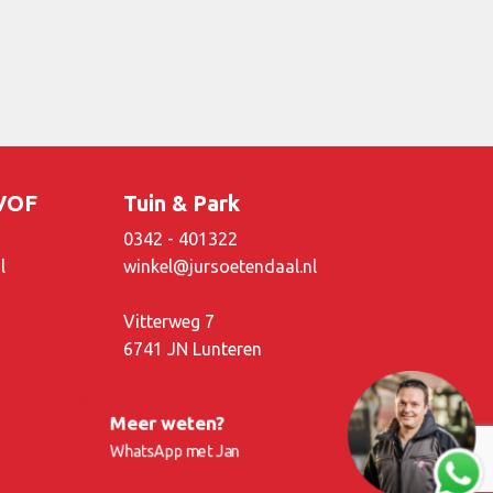
 VOF
Tuin & Park
0342 - 401322
l
winkel@jursoetendaal.nl
Vitterweg 7
6741 JN Lunteren
Meer weten?
WhatsApp met Jan