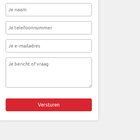
Je
naam
(Vereist)
Je
telefoonnummer
(Vereist)
Je
e-
mailadres
Je
bericht
of
vraag