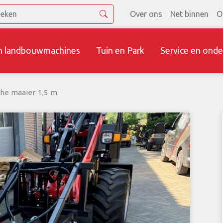
Over ons
Net binnen
O
n landbouwmachines
Tuin en Park
Service en onde
che maaier 1,5 m