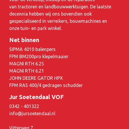
van tractoren en landbouwwerktuigen. De laatste
decennia hebben wij ons bovendien ook
gespecialiseerd in verreikers, bouwmachines en
onze tuin- en park winkel.
Net binnen
SIPMA 4010 balenpers
FPM BM200pro klepelmaaier
MAGNI RTH 6.25
MAGNI RTH 6.21
JOHN DEERE GATOR HPX
FPM RAS 400/4 gedragen schudder
Jur Soetendaal VOF
0342 - 401322
info@jursoetendaal.nl
Vitterweg 7