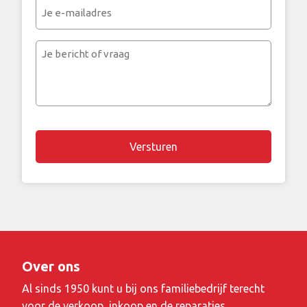
Je
e-
mailadres
Je
bericht
of
vraag
Over ons
Al sinds 1950 kunt u bij ons familiebedrijf terecht
voor de verkoop, inkoop en de reparaties