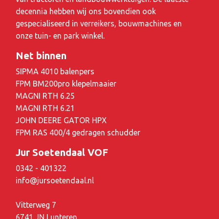
decennia hebben wij ons bovendien ook
gespecialiseerd in verreikers, bouwmachines en
onze tuin- en park winkel.
Net binnen
SIPMA 4010 balenpers
FPM BM200pro klepelmaaier
MAGNI RTH 6.25
MAGNI RTH 6.21
JOHN DEERE GATOR HPX
FPM RAS 400/4 gedragen schudder
Jur Soetendaal VOF
0342 - 401322
info@jursoetendaal.nl
Vitterweg 7
6741 JN Lunteren