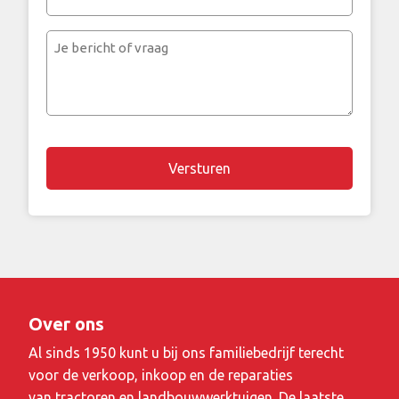
e-
mailadres
Je
bericht
of
vraag
Over ons
Al sinds 1950 kunt u bij ons familiebedrijf terecht
voor de verkoop, inkoop en de reparaties
van tractoren en landbouwwerktuigen. De laatste