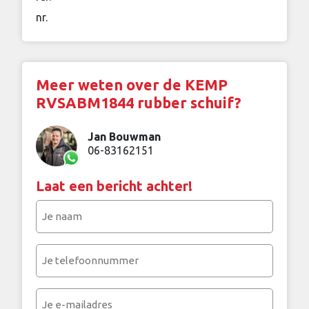
nr.
Meer weten over de KEMP
RVSABM1844 rubber schuif?
Jan Bouwman
06-83162151
Laat een bericht achter!
Je
naam
(Vereist)
Je
telefoonnummer
(Vereist)
Je