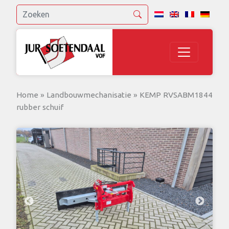
Home
»
Landbouwmechanisatie
»
KEMP RVSABM1844
rubber schuif