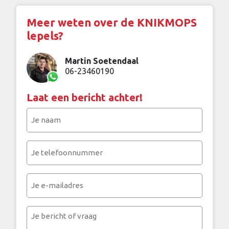
Meer weten over de KNIKMOPS
lepels?
Martin Soetendaal
06-23460190
Laat een bericht achter!
Je
naam
(Vereist)
Je
telefoonnummer
(Vereist)
Je
e-
mailadres
Je
bericht