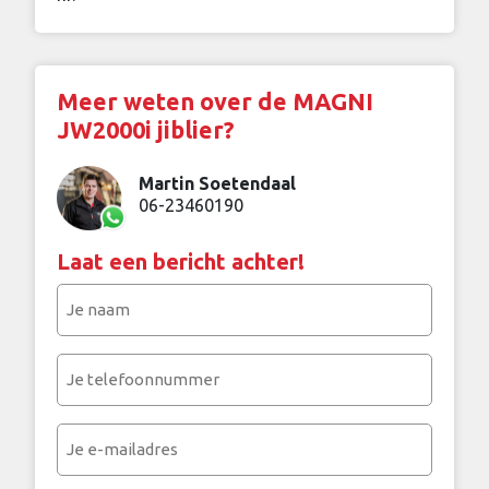
Meer weten over de MAGNI
JW2000i jiblier?
Martin Soetendaal
06-23460190
Laat een bericht achter!
Je
naam
(Vereist)
Je
telefoonnummer
(Vereist)
Je
e-