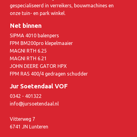
gespecialiseerd in verreikers, bouwmachines en
onze tuin- en park winkel.
Net binnen
SIPMA 4010 balenpers
FPM BM200pro klepelmaaier
MAGNI RTH 6.25
MAGNI RTH 6.21
JOHN DEERE GATOR HPX
FPM RAS 400/4 gedragen schudder
Jur Soetendaal VOF
0342 - 401322
info@jursoetendaal.nl
Vitterweg 7
6741 JN Lunteren