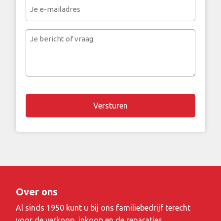
Je
e-
mailadres
Je
bericht
of
vraag
Over ons
Al sinds 1950 kunt u bij ons familiebedrijf terecht
voor de verkoop, inkoop en de reparaties