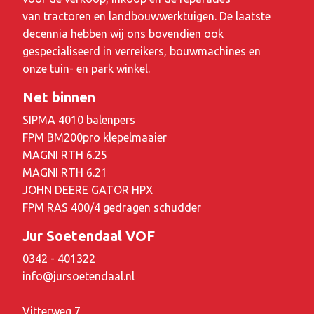
van tractoren en landbouwwerktuigen. De laatste
decennia hebben wij ons bovendien ook
gespecialiseerd in verreikers, bouwmachines en
onze tuin- en park winkel.
Net binnen
SIPMA 4010 balenpers
FPM BM200pro klepelmaaier
MAGNI RTH 6.25
MAGNI RTH 6.21
JOHN DEERE GATOR HPX
FPM RAS 400/4 gedragen schudder
Jur Soetendaal VOF
0342 - 401322
info@jursoetendaal.nl
Vitterweg 7