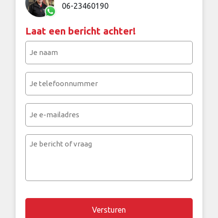
06-23460190
Laat een bericht achter!
Je
naam
(Vereist)
Je
telefoonnummer
(Vereist)
Je
e-
mailadres
Je
bericht
of
vraag