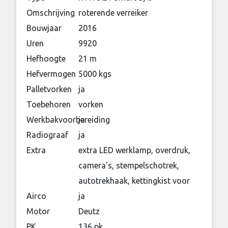
Omschrijving
roterende verreiker
Bouwjaar
2016
Uren
9920
Hefhoogte
21 m
Hefvermogen
5000 kgs
Palletvorken
ja
Toebehoren
vorken
Werkbakvoorbereiding
ja
Radiograaf
ja
Extra
extra LED werklamp, overdruk,
camera's, stempelschotrek,
autotrekhaak, kettingkist voor
Airco
ja
Motor
Deutz
PK
136 pk