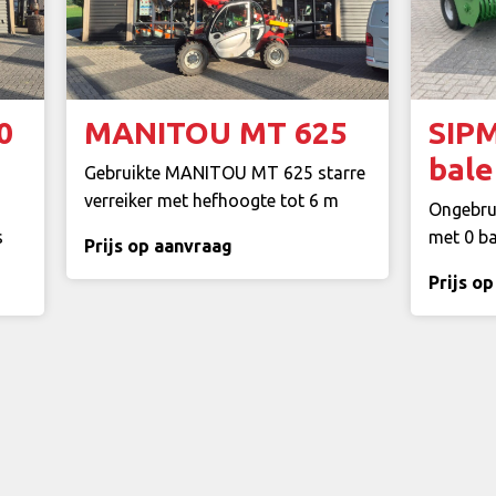
0
MANITOU MT 625
SIP
bale
Gebruikte MANITOU MT 625 starre
verreiker met hefhoogte tot 6 m
Ongebru
s
met 0 b
Prijs op aanvraag
Prijs o