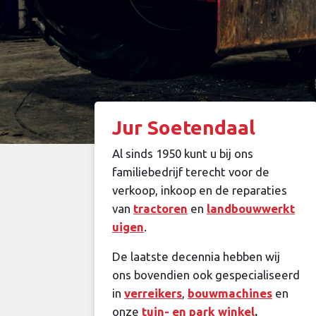
Jur Soetendaal
Al sinds 1950 kunt u bij ons
familiebedrijf terecht voor de
verkoop, inkoop en de reparaties
van
tractoren
en
landbouwwerkt
uigen
.
De laatste decennia hebben wij
ons bovendien ook gespecialiseerd
in
verreikers
,
bouwmachines
en
onze
tuin- en park winkel
.