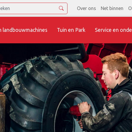
Over ons
Net binnen
O
n landbouwmachines
Tuin en Park
Service en onde