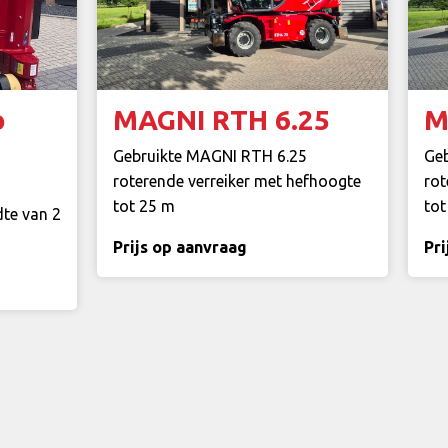
o
MAGNI RTH 6.25
M
Gebruikte MAGNI RTH 6.25
Ge
roterende verreiker met hefhoogte
rot
tot 25 m
tot
dte van 2
Prijs op aanvraag
Pri