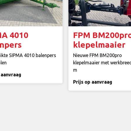
MA 4010
FPM BM200pr
npers
klepelmaaier
ikte SIPMA 4010 balenpers
Nieuwe FPM BM200pro
alen
klepelmaaier met werkbree
m
p aanvraag
Prijs op aanvraag