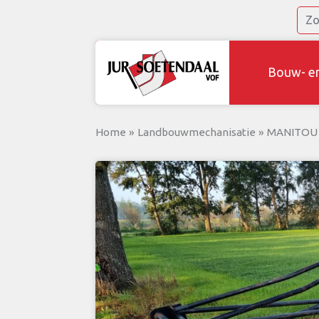
Bouw- e
Home
»
Landbouwmechanisatie
»
MANITOU 