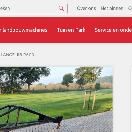
Over ons
Net binnen
O
n landbouwmachines
Tuin en Park
Service en onde
LANGE JIB P600