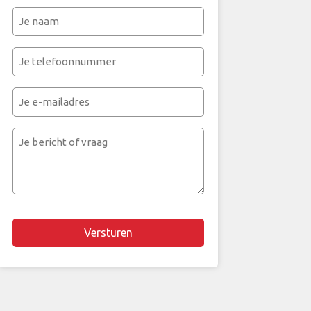
Je
naam
(Vereist)
Je
telefoonnummer
(Vereist)
Je
e-
mailadres
Je
bericht
of
vraag