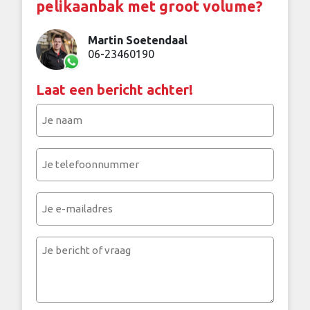
pelikaanbak met groot volume?
Martin Soetendaal
06-23460190
Laat een bericht achter!
Je
naam
(Vereist)
Je
telefoonnummer
(Vereist)
Je
e-
mailadres
Je
bericht
of
vraag