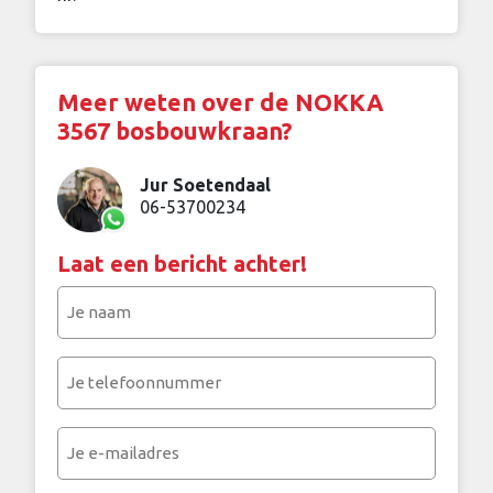
Meer weten over de NOKKA
3567 bosbouwkraan?
Jur Soetendaal
06-53700234
Laat een bericht achter!
Je
naam
(Vereist)
Je
telefoonnummer
(Vereist)
Je
e-