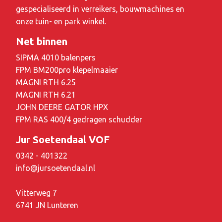
gespecialiseerd in verreikers, bouwmachines en
onze tuin- en park winkel.
Net binnen
SIPMA 4010 balenpers
FPM BM200pro klepelmaaier
MAGNI RTH 6.25
MAGNI RTH 6.21
JOHN DEERE GATOR HPX
FPM RAS 400/4 gedragen schudder
Jur Soetendaal VOF
0342 - 401322
info@jursoetendaal.nl
Vitterweg 7
6741 JN Lunteren