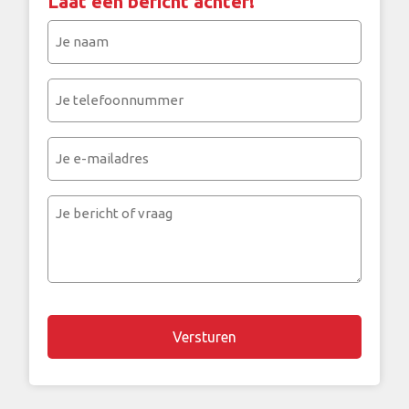
Laat een bericht achter!
Je
naam
(Vereist)
Je
telefoonnummer
(Vereist)
Je
e-
mailadres
Je
bericht
of
vraag