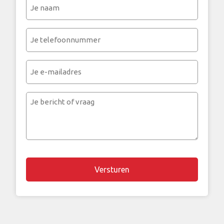
Je
naam
(Vereist)
Je
telefoonnummer
(Vereist)
Je
e-
mailadres
Je
bericht
of
vraag