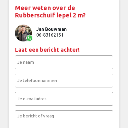
Meer weten over de
Rubberschuif lepel 2 m?
Jan Bouwman
06-83162151
Laat een bericht achter!
Je
naam
(Vereist)
Je
telefoonnummer
(Vereist)
Je
e-
mailadres
Je
bericht
of