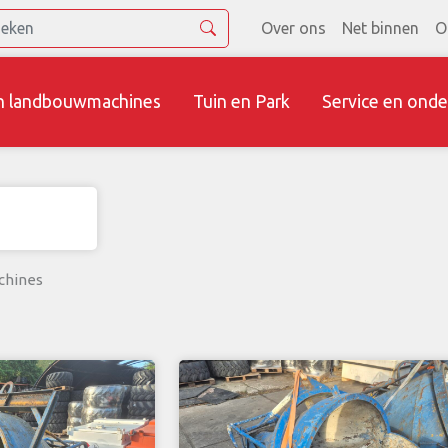
Over ons
Net binnen
O
n landbouwmachines
Tuin en Park
Service en onde
chines