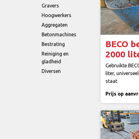
Gravers
Hoogwerkers
Aggregaten
Betonmachines
BECO b
Bestrating
2000 lit
Reiniging en
gladheid
Gebruikte BEC
Diversen
liter, universe
staat
Prijs op aanv