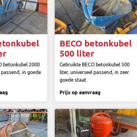
etonkubel
BECO betonkubel
er
500 liter
O betonkubel 2000
Gebruikte BECO betonkubel 500
el passend, in goede
liter, universeel passend, in zeer
goede staat
raag
Prijs op aanvraag