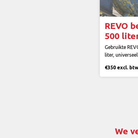
REVO b
500 lite
Gebruikte REV
liter, universe
€350 excl. bt
We v