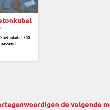
etonkubel
r
O betonkubel 500
el passend
w
ertegenwoordigen de volgende m