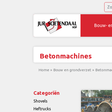
Bouw- e
Betonmachines
Home
»
Bouw en grondverzet
»
Betonma
Categoriën
Shovels
Heftrucks