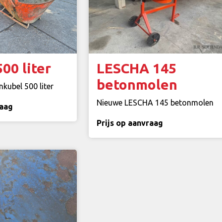
00 liter
LESCHA 145
betonmolen
kubel 500 liter
Nieuwe LESCHA 145 betonmolen
raag
Prijs op aanvraag