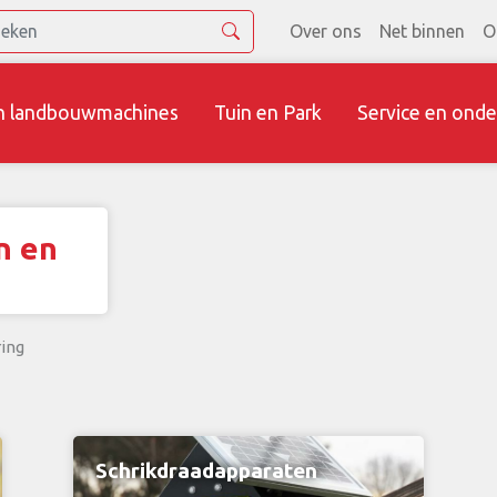
Over ons
Net binnen
O
n landbouwmachines
Tuin en Park
Service en onde
n en
ing
Schrikdraadapparaten