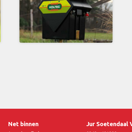
Net binnen
Jur Soetendaal