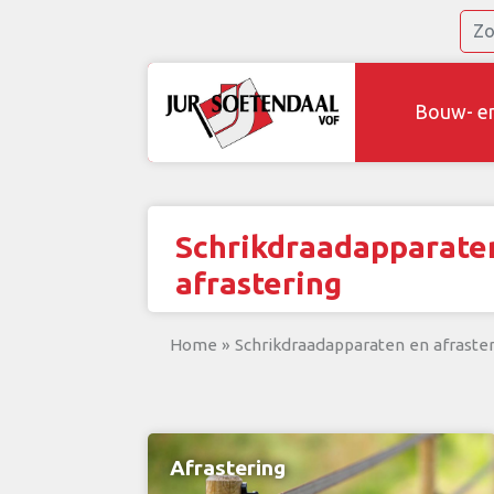
Bouw- e
Schrikdraadapparate
afrastering
Home
»
Schrikdraadapparaten en afraster
Afrastering