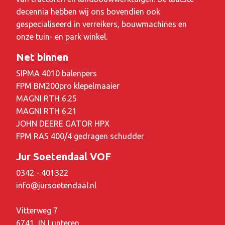
decennia hebben wij ons bovendien ook
gespecialiseerd in verreikers, bouwmachines en
onze tuin- en park winkel.
Net binnen
SIPMA 4010 balenpers
FPM BM200pro klepelmaaier
MAGNI RTH 6.25
MAGNI RTH 6.21
JOHN DEERE GATOR HPX
FPM RAS 400/4 gedragen schudder
Jur Soetendaal VOF
0342 - 401322
info@jursoetendaal.nl
Vitterweg 7
6741 JN Lunteren